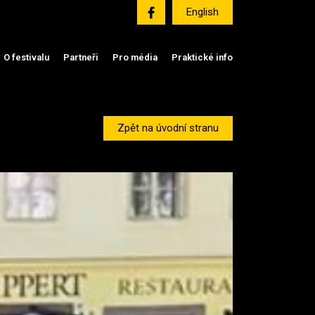
English
O festivalu
Partneři
Pro média
Praktické info
Zpět na úvodní stranu