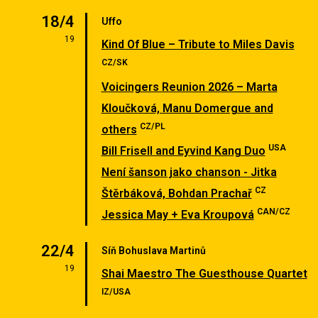
18/4
Uffo
19
Kind Of Blue – Tribute to Miles Davis
CZ/SK
Voicingers Reunion 2026 – Marta
Kloučková, Manu Domergue and
CZ/PL
others
USA
Bill Frisell and Eyvind Kang Duo
Není šanson jako chanson - Jitka
CZ
Štěrbáková, Bohdan Prachař
CAN/CZ
Jessica May + Eva Kroupová
22/4
Síň Bohuslava Martinů
19
Shai Maestro The Guesthouse Quartet
IZ/USA