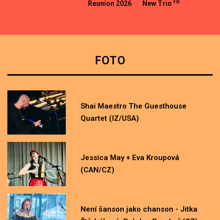
FR
Reunion 2026
New Trio
CZ
– Marta
CZ/UA/SK
CAN/CZ
Kloučková,
Manu
Domergue
FOTO
and others
CZ/PL
Shai Maestro The Guesthouse
Quartet (IZ/USA)
Jessica May + Eva Kroupová
(CAN/CZ)
Není šanson jako chanson - Jitka