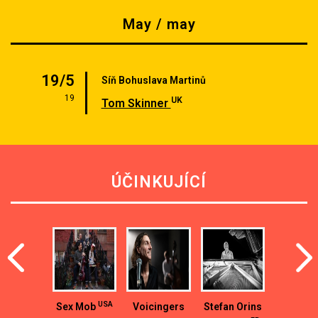
May / may
19/5
Síň Bohuslava Martinů
19
UK
Tom Skinner
ÚČINKUJÍCÍ
USA
Sex Mob
Voicingers
Stefan Orins