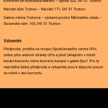
Koncertní síň Bohuslava Martinů – Úpická 520, 541 01 Trutnov
Národní dům Trutnov – Národní 171, 541 01 Trutnov
Galerie města Trutnova – výstavní prostor Městského úřadu –
Slovanské nám. 165, 541 01 Trutnov
Vstupenky
Předprodej probíhá na recepci Společenského centra Uffo,
online přes webové stránky Uffa a před zahájením v místě
konání koncertu mimo koncerty konané v galerii Epo1. Pro ty
neprobíhá žádný předprodej a vstupenky jsou k dispozici pouze
na místě v den koncertu.