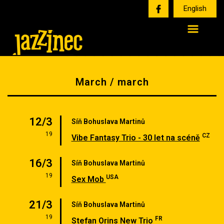
English
March / march
12/3
Síň Bohuslava Martinů
19
CZ
Vibe Fantasy Trio - 30 let na scéně
16/3
Síň Bohuslava Martinů
19
USA
Sex Mob
21/3
Síň Bohuslava Martinů
19
FR
Stefan Orins New Trio