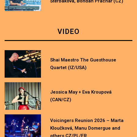
Štěrbáková, Bohdan Prachař (CZ)
VIDEO
Shai Maestro The Guesthouse
Quartet (IZ/USA)
Jessica May + Eva Kroupová
(CAN/CZ)
Voicingers Reunion 2026 – Marta
Kloučková, Manu Domergue and
others CZ/PL/FR