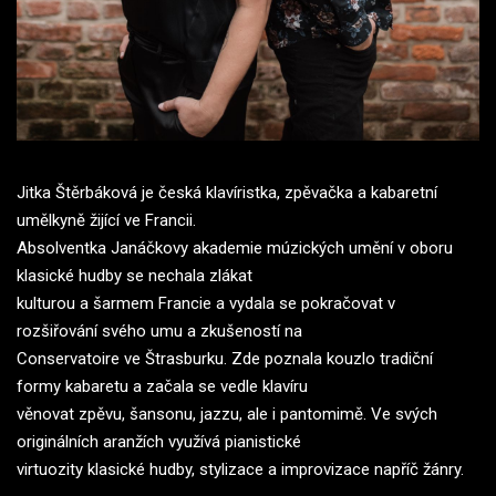
Jitka Štěrbáková je česká klavíristka, zpěvačka a kabaretní
umělkyně žijící ve Francii.
Absolventka Janáčkovy akademie múzických umění v oboru
klasické hudby se nechala zlákat
kulturou a šarmem Francie a vydala se pokračovat v
rozšiřování svého umu a zkušeností na
Conservatoire ve Štrasburku. Zde poznala kouzlo tradiční
formy kabaretu a začala se vedle klavíru
věnovat zpěvu, šansonu, jazzu, ale i pantomimě. Ve svých
originálních aranžích využívá pianistické
virtuozity klasické hudby, stylizace a improvizace napříč žánry.