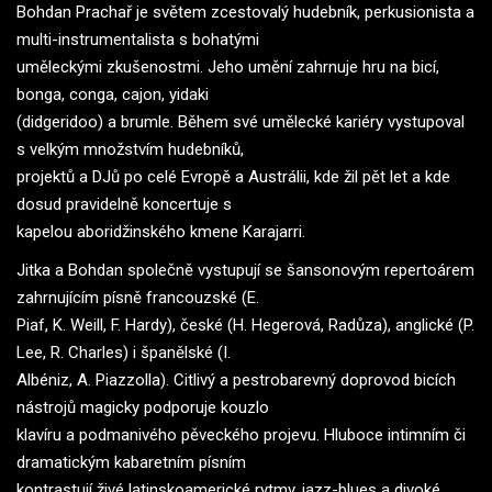
Bohdan Prachař je světem zcestovalý hudebník, perkusionista a
multi-instrumentalista s bohatými
uměleckými zkušenostmi. Jeho umění zahrnuje hru na bicí,
bonga, conga, cajon, yidaki
(didgeridoo) a brumle. Během své umělecké kariéry vystupoval
s velkým množstvím hudebníků,
projektů a DJů po celé Evropě a Austrálii, kde žil pět let a kde
dosud pravidelně koncertuje s
kapelou aboridžinského kmene Karajarri.
Jitka a Bohdan společně vystupují se šansonovým repertoárem
zahrnujícím písně francouzské (E.
Piaf, K. Weill, F. Hardy), české (H. Hegerová, Radůza), anglické (P.
Lee, R. Charles) i španělské (I.
Albéniz, A. Piazzolla). Citlivý a pestrobarevný doprovod bicích
nástrojů magicky podporuje kouzlo
klavíru a podmanivého pěveckého projevu. Hluboce intimním či
dramatickým kabaretním písním
kontrastují živé latinskoamerické rytmy, jazz-blues a divoké