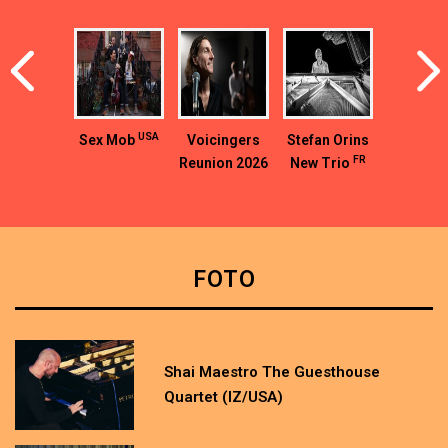
USA
Sex Mob
Voicingers
Stefan Orins
FR
Reunion 2026
New Trio
CZ
– Marta
CZ/UA/SK
CAN/CZ
Kloučková,
Manu
Domergue
FOTO
and others
CZ/PL
Shai Maestro The Guesthouse
Quartet (IZ/USA)