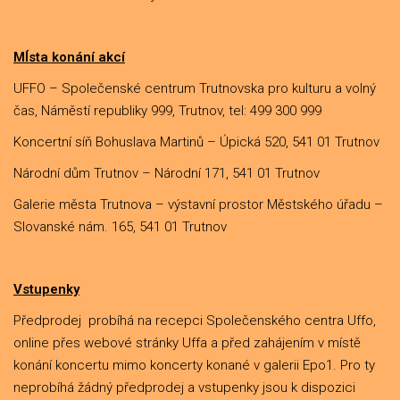
MÍsta konání akcí
UFFO – Společenské centrum Trutnovska pro kulturu a volný
čas, Náměstí republiky 999, Trutnov, tel: 499 300 999
Koncertní síň Bohuslava Martinů – Úpická 520, 541 01 Trutnov
Národní dům Trutnov – Národní 171, 541 01 Trutnov
Galerie města Trutnova – výstavní prostor Městského úřadu –
Slovanské nám. 165, 541 01 Trutnov
Vstupenky
Předprodej probíhá na recepci Společenského centra Uffo,
online přes webové stránky Uffa a před zahájením v místě
konání koncertu mimo koncerty konané v galerii Epo1. Pro ty
neprobíhá žádný předprodej a vstupenky jsou k dispozici