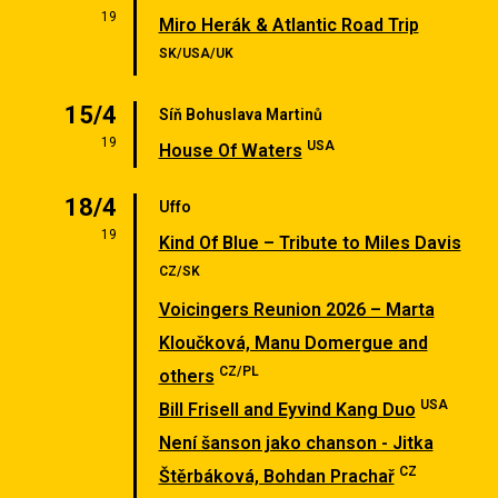
19
Miro Herák & Atlantic Road Trip
SK/USA/UK
15/4
Síň Bohuslava Martinů
19
USA
House Of Waters
18/4
Uffo
19
Kind Of Blue – Tribute to Miles Davis
CZ/SK
Voicingers Reunion 2026 – Marta
Kloučková, Manu Domergue and
CZ/PL
others
USA
Bill Frisell and Eyvind Kang Duo
Není šanson jako chanson - Jitka
CZ
Štěrbáková, Bohdan Prachař