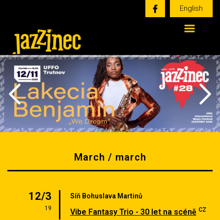
English
March / march
12/3
Síň Bohuslava Martinů
19
CZ
Vibe Fantasy Trio - 30 let na scéně